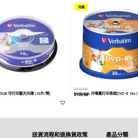
特價
$
110.00
 25GB 可打印藍光光碟 (10片/筒)
Verbatim 可噴墨打印表面DVD-R 16x 
rent
Original
Current
$
105.00
ce
price
price
was:
is:
.00.
$110.00.
$105.00.
送貨流程和退換貨政策
產品分類