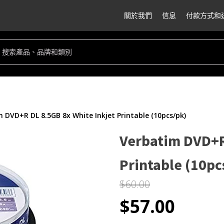
關於我們
信息
付款方式和
 DVD+R DL 8.5GB 8x White Inkjet Printable (10pcs/pk)
Verbatim DVD+R
Printable (10pc
$
60.00
Original
Curr
$
57.00