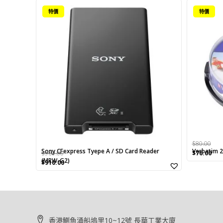
特價
特價
$
80.00
Sony CFexpress Tyepe A / SD Card Reader
Verbatim
Original
Cur
$
960.00
$
76.00
(MRW-G2)
Original
Current
price
pri
$
910.00
price
price
was:
is:
was:
is:
$80.00.
$76
$960.00.
$910.00.
香港鰂魚涌船塢里10~12號 長華工業大廈