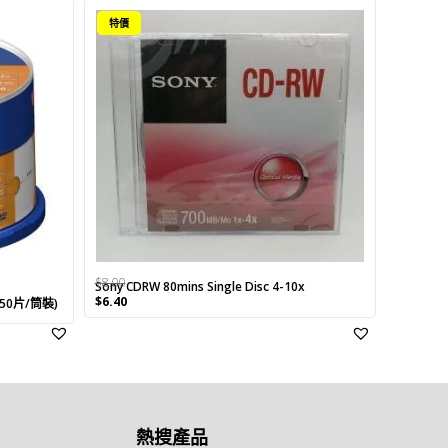
特價
$
8.00
Sony CDRW 80mins Single Disc 4-10x
Original
Current
$
6.40
(50片/筒裝)
price
price
was:
is:
$8.00.
$6.40.
熱搜產品