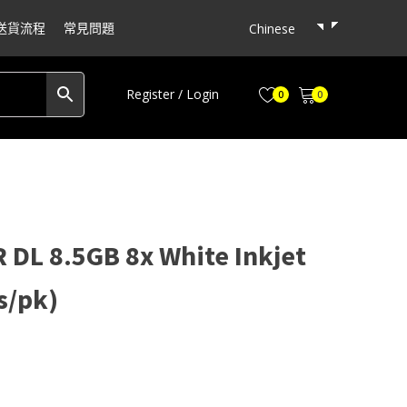
送貨流程
常見問題
Chinese
Register / Login
0
0
 DL 8.5GB 8x White Inkjet
s/pk)
ent