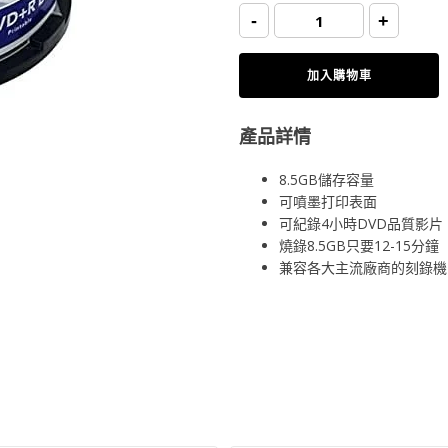
price
price
Verbatim
-
+
DVD+R
DL
8.5GB
was:
is:
8x
加入購物車
White
Inkjet
Printable
(10pcs/pk)
$60.00.
$57.0
數
產品詳情
量
8.5GB儲存容量
可噴墨打印表面
可紀錄4小時DVD品質影片
燒錄8.5GB只要12-15分鐘
兼容各大主流廠商的刻錄機