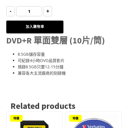
price
price
Verbatim
-
+
DVD+R
DL
8.5GB
was:
is:
8x
加入購物車
(10Pcs/pack)
數
量
DVD+R 單面雙層 (10片/筒)
$120.00.
$114.00.
8.5GB儲存容量
可紀錄4小時DVD品質影片
燒錄8.5GB只要12-15分鐘
兼容各大主流廠商的刻錄機
Related products
This
特價
特價
product
has