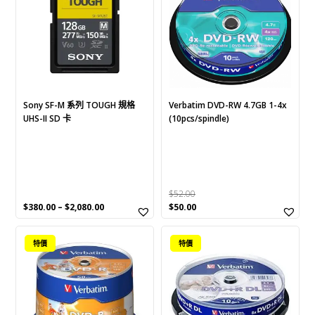
multiple
variants.
The
options
may
be
chosen
Sony SF-M 系列 TOUGH 規格
Verbatim DVD-RW 4.7GB 1-4x
UHS-II SD 卡
(10pcs/spindle)
on
the
product
page
$
52.00
Original
Current
$
380.00
–
$
2,080.00
$
50.00
price
price
was:
is:
特價
特價
$52.00.
$50.00.