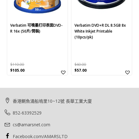
Verbatim 可噴墨打印表面DVD-
Verbatim DVD+R DL 8.5GB 8x
R 16x (50片/筒裝)
White Inkjet Printable
(10pcs/pk)
$
110.00
$
60.00
Original
Current
Original
Current
$
105.00
$
57.00
price
price
price
price
was:
is:
was:
is:
$110.00.
$105.00.
$60.00.
$57.00.
香港鰂魚涌船塢里10~12號 長華工業大廈
852-63392529
cs@amarsnet.com
Facebook.com/AMARSLTD