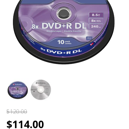
$
120.00
Original
Current
$
114.00