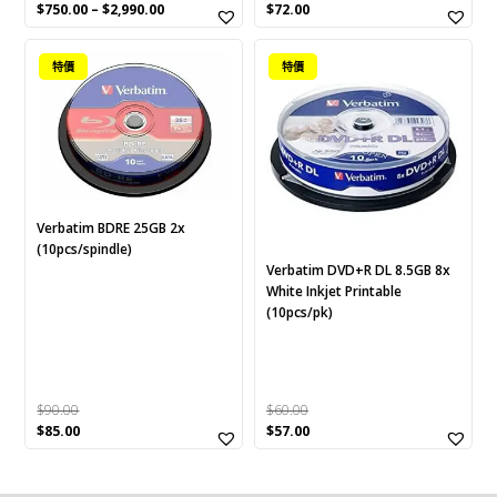
Original
Current
$
750.00
–
$
2,990.00
$
72.00
price
price
was:
is:
特價
特價
$75.00.
$72.00.
Verbatim BDRE 25GB 2x
(10pcs/spindle)
Verbatim DVD+R DL 8.5GB 8x
White Inkjet Printable
(10pcs/pk)
$
90.00
$
60.00
Original
Current
Original
Current
$
85.00
$
57.00
price
price
price
price
was:
is:
was:
is:
$90.00.
$85.00.
$60.00.
$57.00.