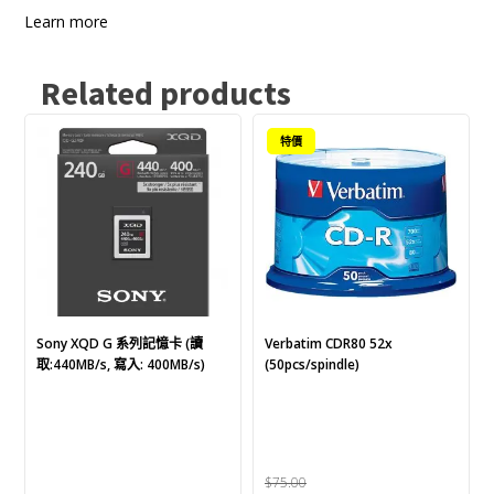
Learn more
Related products
This
特價
product
has
multiple
variants.
The
options
may
be
chosen
Sony XQD G 系列記憶卡 (讀
Verbatim CDR80 52x
取:440MB/s, 寫入: 400MB/s)
(50pcs/spindle)
on
the
product
page
$
75.00